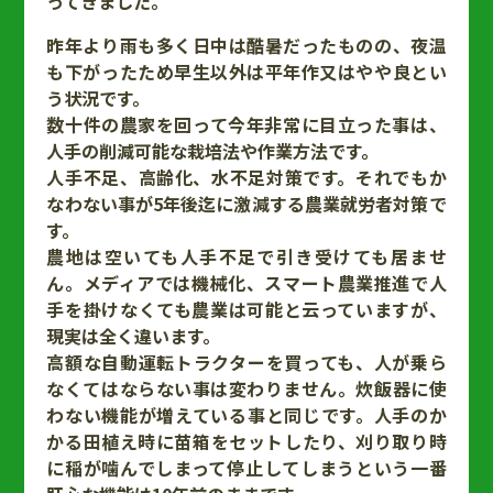
ってきました。
昨年より雨も多く日中は酷暑だったものの、夜温
も下がったため早生以外は平年作又はやや良とい
う状況です。
数十件の農家を回って今年非常に目立った事は、
人手の削減可能な栽培法や作業方法です。
人手不足、高齢化、水不足対策です。それでもか
なわない事が5年後迄に激減する農業就労者対策で
す。
農地は空いても人手不足で引き受けても居ませ
ん。メディアでは機械化、スマート農業推進で人
手を掛けなくても農業は可能と云っていますが、
現実は全く違います。
高額な自動運転トラクターを買っても、人が乗ら
なくてはならない事は変わりません。炊飯器に使
わない機能が増えている事と同じです。人手のか
かる田植え時に苗箱をセットしたり、刈り取り時
に稲が噛んでしまって停止してしまうという一番