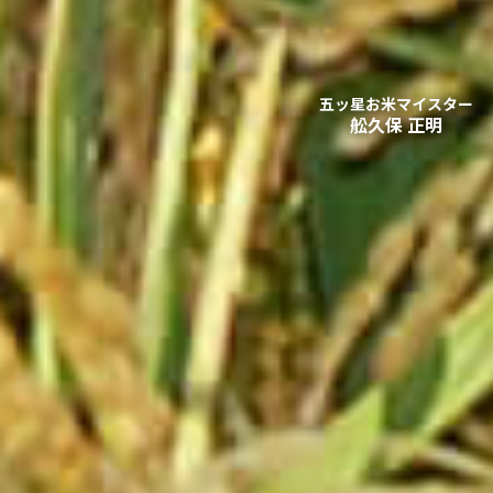
五ッ星お米マイスター
舩久保 正明