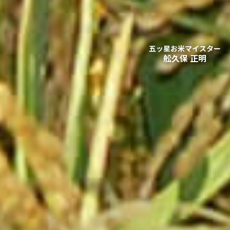
五ッ星お米マイスター
舩久保 正明